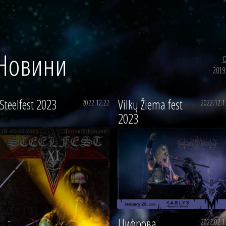
Новини
О
2019
Steelfest 2023
Vilkų Žiema fest
2022.12.22
2022.12.1
2023
Цифрова
2022.02.1