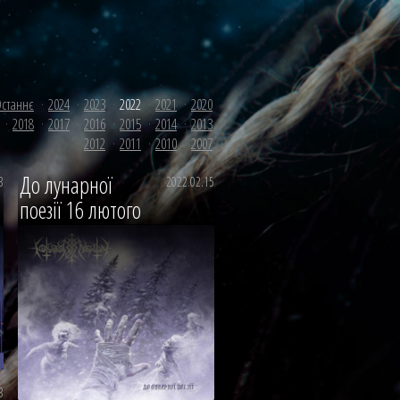
станнє
2024
2023
2022
2021
2020
2018
2017
2016
2015
2014
2013
2012
2011
2010
2007
До лунарної
3
2022.02.15
поезії 16 лютого
3