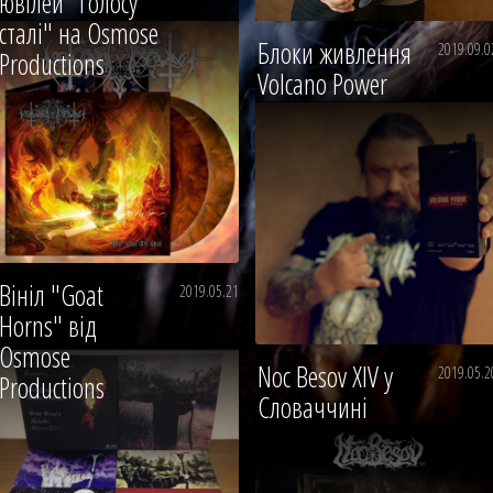
ювілей "Голосу
сталі" на Osmose
Блоки живлення
2019.09.0
Productions
Volcano Power
Вініл "Goat
2019.05.21
Horns" від
Osmose
Noc Besov XIV у
2019.05.2
Productions
Словаччині