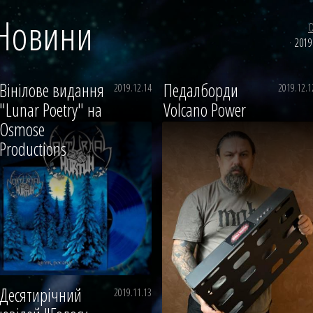
Новини
О
2019
Вінілове видання
Педалборди
2019.12.14
2019.12.1
"Lunar Poetry" на
Volcano Power
Osmose
Productions
Десятирічний
2019.11.13