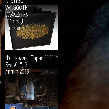
MISTIGO
VARGGOTH
2
DARKESTRA
"Midnight
Fullmoon"
Фестиваль "Тарас
2019.05.24
Бульба", 21
липня 2019
0