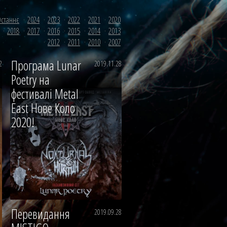
станнє
2024
2023
2022
2021
2020
2018
2017
2016
2015
2014
2013
2012
2011
2010
2007
Програма Lunar
2
2019.11.28
Poetry на
фестивалі Metal
East Нове Коло
2020!
Перевидання
2019.09.28