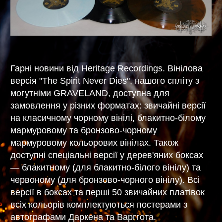
Гарні новини від Heritage Recordings. Вінілова
версія "The Spirit Never Dies", нашого спліту з
могутніми GRAVELAND, доступна для
замовлення у різних форматах: звичайні версії
на класичному чорному вінілі, блакитно-білому
мармуровому та бронзово-чорному
мармуровому кольорових вінілах. Також
доступні спеціальні версії у дерев'яних боксах
— блакитному (для блакитно-білого вінілу) та
червоному (для бронзово-чорного вінілу). Всі
версії в боксах та перші 50 звичайних платівок
всіх кольорів комплектуються постерами з
автографами Даркена та Варггота.